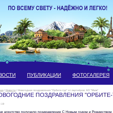
ВОСТИ
ПУБЛИКАЦИИ
ФОТОГАЛЕРЕЯ
ная
/
Новости
/ Новогодние поздравления "Орбите-тур" от партнёров: АО "Маяк"
ОВОГОДНИЕ ПОЗДРАВЛЕНИЯ "ОРБИТЕ-Т
2.19
е агентство получило поздравление С Новым годом и Рождеством о