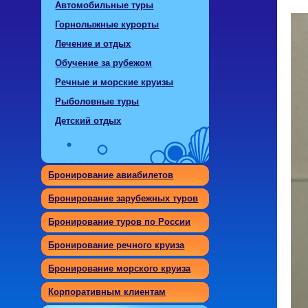
Автомобильные туры
Горнолыжные курорты
Лечение и отдых
Обучение за рубежом
Речные и морские круизы
Рыболовные туры
Детский отдых
Бронирование авиабилетов
Бронирование зарубежных туров
Бронирование туров по России
Бронирование речного круиза
Бронирование морского круиза
Корпоративным клиентам