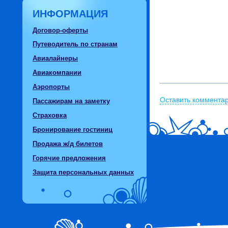
ИНФОРМАЦИЯ
Договор-оферты
Путеводитель по странам
Авиалайнеры
Авиакомпании
Аэропорты
Оставить коммента
Пассажирам на заметку
Страховка
Бронирование гостиниц
Продажа ж/д билетов
Горячие предложения
Защита персональных данных