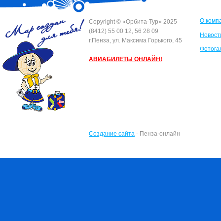
О комп
Сopyright © «Орбита-Тур» 2025
(8412) 55 00 12, 56 28 09
Новост
г.Пенза, ул. Максима Горького, 45
Фотога
АВИАБИЛЕТЫ ОНЛАЙН!
Создание сайта
- Пенза-онлайн