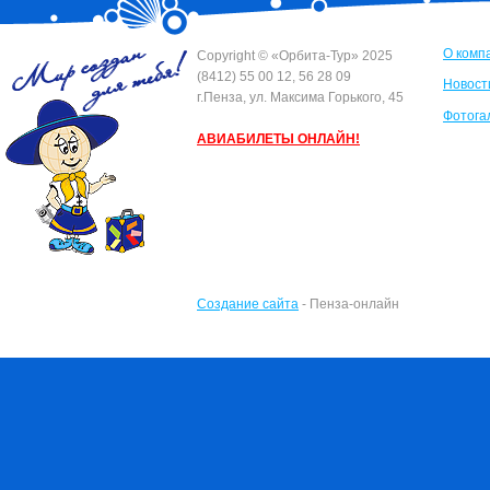
О комп
Сopyright © «Орбита-Тур» 2025
(8412) 55 00 12, 56 28 09
Новост
г.Пенза, ул. Максима Горького, 45
Фотога
АВИАБИЛЕТЫ ОНЛАЙН!
Создание сайта
- Пенза-онлайн