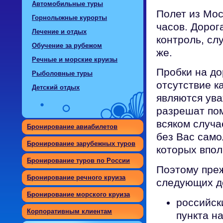
Автомобильные туры
Полет из Мос
Горнолыжные курорты
часов. Дорог
Лечение и отдых
контроль, сл
Обучение за рубежом
же.
Речные и морские круизы
Пробки на до
Рыболовные туры
отсутствие к
Детский отдых
являются ув
разрешат пом
всяком случа
Бронирование авиабилетов
без Вас само
Бронирование зарубежных туров
которых впол
Бронирование туров по России
Поэтому преж
Бронирование речного круиза
следующих д
Бронирование морского круиза
российск
Корпоративным клиентам
пункта н