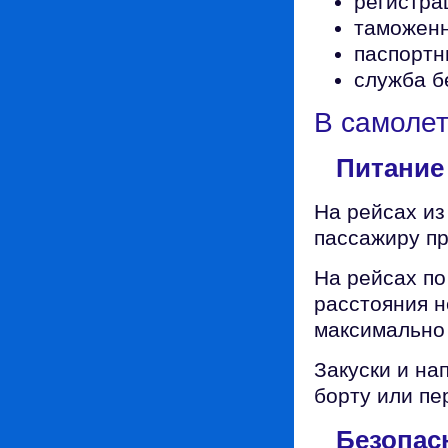
регистра
таможенн
паспортн
служба б
В самоле
Питание
На рейсах из
пассажиру пр
На рейсах по
расстояния н
максимально 
Закуски и на
борту или пе
Безопас