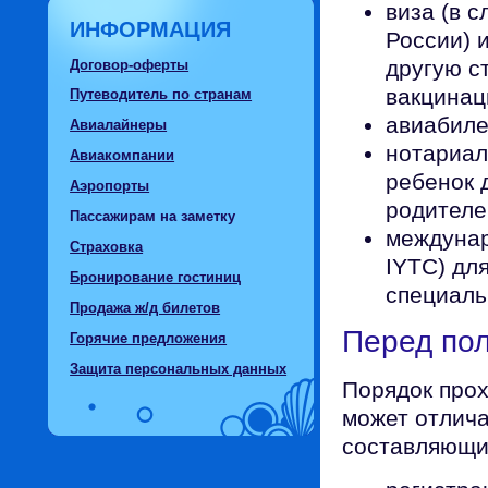
виза (в 
ИНФОРМАЦИЯ
России) 
другую с
Договор-оферты
вакцинац
Путеводитель по странам
авиабиле
Авиалайнеры
нотариал
Авиакомпании
ребенок 
Аэропорты
родителе
Пассажирам на заметку
междунар
Страховка
IYTC) дл
Бронирование гостиниц
специаль
Продажа ж/д билетов
Перед по
Горячие предложения
Защита персональных данных
Порядок про
может отлича
составляющи