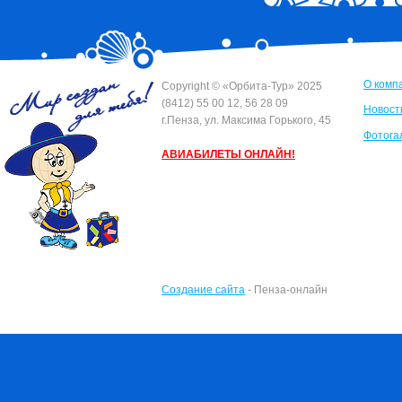
О комп
Сopyright © «Орбита-Тур» 2025
(8412) 55 00 12, 56 28 09
Новост
г.Пенза, ул. Максима Горького, 45
Фотога
АВИАБИЛЕТЫ ОНЛАЙН!
Создание сайта
- Пенза-онлайн