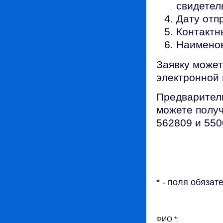
свидетел
Дату отп
Контактн
Наименов
Заявку может
электронной
Предварител
можете получ
562809 и 55
* - поля обяза
ФИО *: