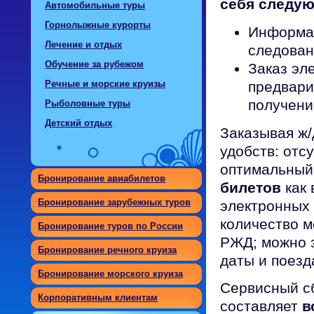
себя следую
Автомобильные туры
Горнолыжные курорты
Информац
Лечение и отдых
следован
Обучение за рубежом
Заказ эл
Речные и морские круизы
предвари
получени
Рыболовные туры
Детский отдых
Заказывая ж/
удобств: отс
оптимальный
Бронирование авиабилетов
билетов
как 
Бронирование зарубежных туров
электронных
количество м
Бронирование туров по России
РЖД; можно з
Бронирование речного круиза
даты и поезд
Бронирование морского круиза
Сервисный с
Корпоративным клиентам
составляет
в