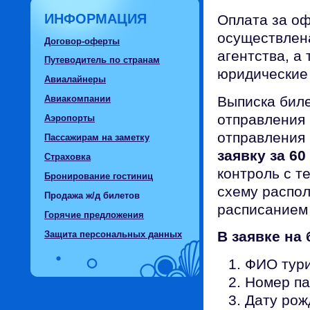
ИНФОРМАЦИЯ
Оплата за о
осуществлен
Договор-оферты
агентства, а
Путеводитель по странам
юридические
Авиалайнеры
Выписка биле
Авиакомпании
отправления 
Аэропорты
отправления 
Пассажирам на заметку
заявку за 60
Страховка
контроль с т
Бронирование гостиниц
схему распол
Продажа ж/д билетов
расписанием 
Горячие предложения
В заявке на
Защита персональных данных
ФИО тур
Номер па
Дату рож