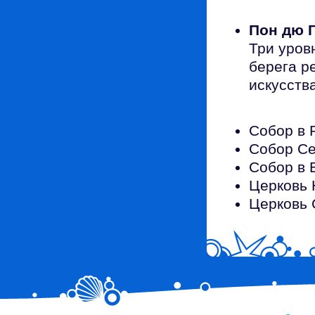
Пон дю 
Три уров
берега р
искусств
Собор в Р
Собор Сен
Собор в В
Церковь 
Церковь 