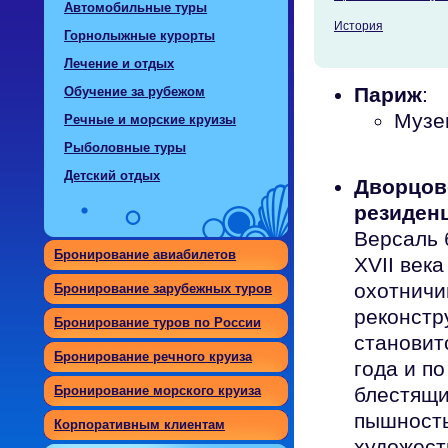
Автомобильные туры
История
Горнолыжные курорты
Лечение и отдых
Париж
:
Обучение за рубежом
Музе
Речные и морские круизы
Рыболовные туры
Детский отдых
Дворцов
резиден
Версаль 
Бронирование авиабилетов
XVII век
охотничи
Бронирование зарубежных туров
реконстр
Бронирование туров по России
становит
Бронирование речного круиза
года и по
блестящи
Бронирование морского круиза
пышность
Корпоративным клиентам
художест