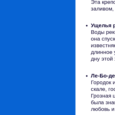
Эта креп
заливом,
Ущелья 
Воды рек
она спус
известня
длинное 
дну этой
Ле-Бо-д
Городок 
скале, г
Грозная ц
была зна
любовь и 