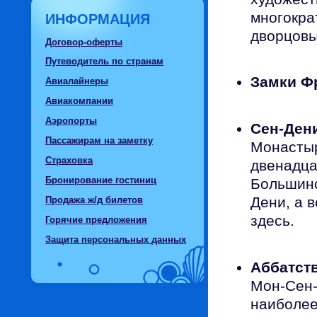
многокра
ИНФОРМАЦИЯ
дворцовы
Договор-оферты
Путеводитель по странам
Замки Ф
Авиалайнеры
Авиакомпании
Аэропорты
Сен-Ден
Пассажирам на заметку
Монастыр
Страховка
двенадца
Бронирование гостиниц
Большинс
Дени, а 
Продажа ж/д билетов
здесь.
Горячие предложения
Защита персональных данных
Аббатств
Мон-Сен-
наиболее