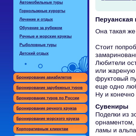
Автомобильные туры
Горнолыжные курорты
Перуанская 
Лечение и отдых
Обучение за рубежом
Она такая же
Речные и морские круизы
Рыболовные туры
Стоит попроб
Детский отдых
замаринованн
Любители ос
или жареную
Бронирование авиабилетов
фруктовый пу
еще одно лю
Бронирование зарубежных туров
Ну и конечно
Бронирование туров по России
Сувениры
Бронирование речного круиза
Поделки из з
Бронирование морского круиза
орнаментом, 
Корпоративным клиентам
ламы и альпа