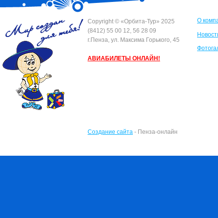
О комп
Сopyright © «Орбита-Тур» 2025
(8412) 55 00 12, 56 28 09
Новост
г.Пенза, ул. Максима Горького, 45
Фотога
АВИАБИЛЕТЫ ОНЛАЙН!
Создание сайта
- Пенза-онлайн