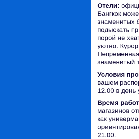
Отели:
офици
Бангкок може
знаменитых б
подыскать пр
порой не хва
уютно. Курор
Непременная 
знаменитый 
Условия про
вашем распор
12.00 в день 
Время рабо
магазинов отк
как универма
ориентирован
21.00.