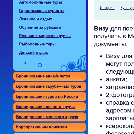
Автомобильные туры
История
Культур
Горнолыжные курорты
Лечение и отдых
Визу
для пое
Обучение за рубежом
получить в 
Речные и морские круизы
документы:
Рыболовные туры
Детский отдых
Визу для
могут по
следующи
Бронирование авиабилетов
анкета;
загранпа
Бронирование зарубежных туров
2 фотогр
Бронирование туров по России
справка 
Бронирование речного круиза
адресом 
зарплаты
Бронирование морского круиза
ксерокоп
Корпоративным клиентам
фотограф