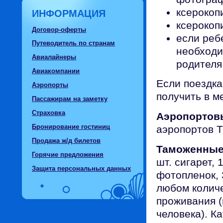
ксерокоп
ИНФОРМАЦИЯ
ксерокоп
Договор-оферты
если реб
Путеводитель по странам
необходи
Авиалайнеры
родителя
Авиакомпании
Если поездка
Аэропорты
получить в м
Пассажирам на заметку
Страховка
Аэропортов
Бронирование гостиниц
аэропортов Т
Продажа ж/д билетов
Таможенные
Горячие предложения
шт. сигарет, 
Защита персональных данных
фотопленок, 
любом колич
проживания (
человека). К