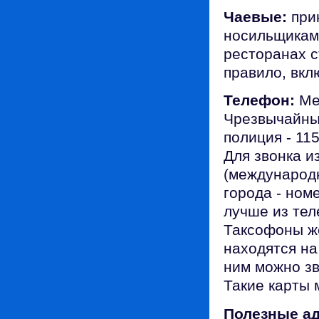
Чаевые:
прин
носильщикам
ресторанах с
правило, вкл
Телефон:
Меж
Чрезвычайные
полиция - 11
Для звонка и
(международн
города - ном
лучше из тел
Таксофоны ж
находятся на
ним можно зв
Такие карты 
Полезные ад