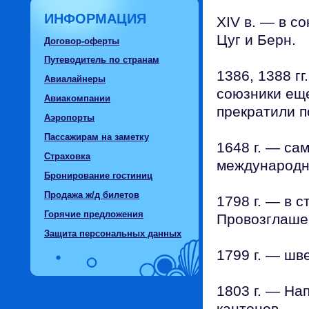
ИНФОРМАЦИЯ
XIV в. — в с
Цуг и Берн.
Договор-оферты
Путеводитель по странам
1386, 1388 г
Авиалайнеры
союзники еще
Авиакомпании
прекратили 
Аэропорты
Пассажирам на заметку
1648 г. — са
Страховка
международн
Бронирование гостиниц
Продажа ж/д билетов
1798 г. — в 
Горячие предложения
Провозглашен
Защита персональных данных
1799 г. — шв
1803 г. — На
кантонов.