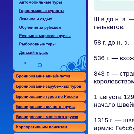
Автомобильные туры
Горнолыжные курорты
III в до н. э
Лечение и отдых
гельветов.
Обучение за рубежом
Речные и морские круизы
58 г. до н. 
Рыболовные туры
Детский отдых
536 г. — вхо
843 г. — стр
Бронирование авиабилетов
королевство
Бронирование зарубежных туров
1 августа 12
Бронирование туров по России
начало Швей
Бронирование речного круиза
Бронирование морского круиза
1315 г. — шв
армию Габсбу
Корпоративным клиентам