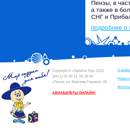
Пензы, в час
а также в бо
СНГ и Приба
подробнее о
О комп
Сopyright © «Орбита-Тур» 2025
(8412) 55 00 12, 56 28 09
Новост
г.Пенза, ул. Максима Горького, 45
Фотога
АВИАБИЛЕТЫ ОНЛАЙН!