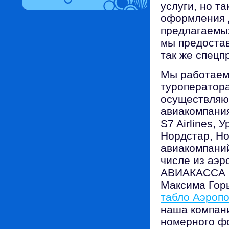
услуги, но т
оформления д
предлагаемых
мы предостав
так же спец
Мы работаем
туроператора
осуществляю
авиакомпани
S7 Airlines,
Нордстар, Но
авиакомпани
числе из аэ
АВИАКАССА н
Максима Горь
табло Аэропо
наша компан
номерного фо