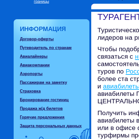
границы
ТУРАГЕН
ИНФОРМАЦИЯ
Туристическо
лидеров на р
Договор-оферты
Путеводитель по странам
Чтобы подобр
связаться с
н
Авиалайнеры
самостоятел
Авиакомпании
туров по
Рос
Аэропорты
более ста ст
Пассажирам на заметку
и
авиабилеты
Страховка
авиабилеты П
Бронирование гостиниц
ЦЕНТРАЛЬНО
Продажа ж/д билетов
Получить инф
Горячие предложения
авиабилеты в
Защита персональных данных
или в офисе
турфирмы пр